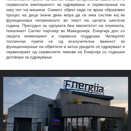
сервисната екипираност за одржување и сервисирање на
овој тип на машини. Самиот објект каде се врши образовен
процес на деца значи дека мора да се има систем кој ќе
функционира непрекинато во текот на целата школска
година. Пресудно за одлуката беа квалитетот на опремата,
локалниот Carrier партнер во Македонија, Енергија доо со
својата инженеринг и сервисна поддршка. Чилерите/
топлински пумпи се од исклучителна важност за
функционирање на објектите и затоа уредите се одржуваат и
сервисираат од сервисните тимови на Енергија со годишни
договори за одржување.