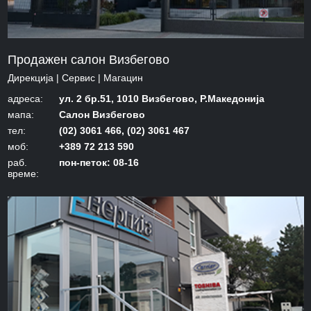
Продажен салон Визбегово
Дирекција | Сервис | Mагацин
адреса:
ул. 2 бр.51, 1010 Визбегово, Р.Македонија
мапа:
Салон Визбегово
тел:
(02) 3061 466, (02) 3061 467
моб:
+389 72 213 590
раб.
пон-петок: 08-16
време: