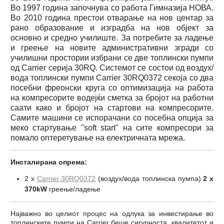
Во 1997 година започнува со работа Гимназија НОВА.
Во 2010 година престои отварање на нов центар за
рано образование и изградба на нов објект за
основно и средно училиште. За потребите за ладење
и греење на новите административни згради со
училишни простории избрани се две топлински пумпи
од Carrier серија 30RQ. Системот се состои од воздух/
вода топлински пумпи Carrier 30RQ0372 секоја со два
посебни фреонски круга со оптимизација на работа
на компресорите водејќи сметка за бројот на работни
саати како и бројот на стартови на компресорите.
Самите машини се испорачани со посебна опција за
меко стартување "soft start" на сите компресори за
помало оптеретување на електричната мрежа.
Инсталирана опрема:
2 x
Carrier 30RQ0372
(воздух/вода топлинска пумпа)
2 x
370kW
греење/ладење
Најважно во целиот процес на одлука за инвестирање во
топлинските пумпи на Carrier беше сигурноста, квалитетот и