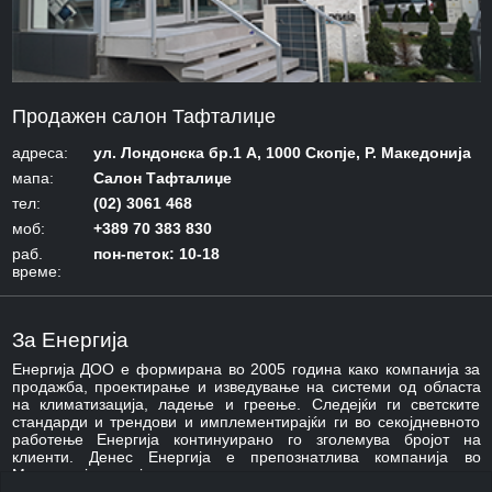
Продажен салон Тафталиџе
адреса:
ул. Лондонска бр.1 А, 1000 Скопје, Р. Македонија
мапа:
Салон Тафталиџе
тел:
(02) 3061 468
моб:
+389 70 383 830
раб.
пон-петок: 10-18
време:
За Енергија
Енергија ДОО е формирана во 2005 година како компанија за
продажба, проектирање и изведување на системи од областа
на климатизација, ладење и греење. Следејќи ги светските
стандарди и трендови и имплементирајќи ги во секојдневното
работење Енергија континуирано го зголемува бројот на
клиенти. Денес Енергија е препознатлива компанија во
Македонија која асоцира на стручност, квалитет,
професионалност и ефикасност.