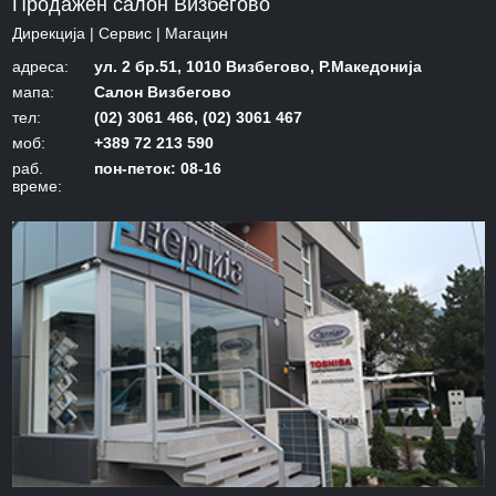
Продажен салон Визбегово
Дирекција | Сервис | Mагацин
адреса:
ул. 2 бр.51, 1010 Визбегово, Р.Македонија
мапа:
Салон Визбегово
тел:
(02) 3061 466, (02) 3061 467
моб:
+389 72 213 590
раб.
пон-петок: 08-16
време: