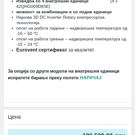
Изведба со 4
внатрешни единици
(4 х
42
QHG009D8SE)
можност за комбинации
и со
подни
единици
Нај
нова
3D DC Inverter Rotary компресорска
технологиј
а
опсег на работа ладењ
е
– надворешна температура од
o
-15 ÷ 50
C
опсег на работа греењ
е
– надворешна температура од
o
-15 ÷ 24
C
Eurovent сертификат
за квалитет
За опција со други модели на внатрешни единици
испратете барање преку полето
НАРАЧАЈ
Цена