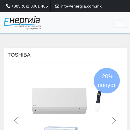
+389 (0)2 3061 466
info@energija.com.mk
TOSHIBA
-20%
-20%
попуст
Previous
Next