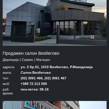
Продажен салон Визбегово
Дирекција | Сервис | Mагацин
адреса:
ул. 2 бр.51, 1010 Визбегово, Р.Македонија
мапа:
Салон Визбегово
тел:
(02) 3061 466, (02) 3061 467
моб:
+389 72 213 590
раб.
пон-петок: 08-16
време: