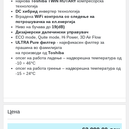
најнова
Toshiba TWIN ROTARY
компресорска
технологија
DC хибрид
инвертер технологија
Вградена
WiFi контрола со следење на
потрошувачка на ел.енергија
Ниво на бучава до
19(dB)
Дизајнерски далечински управувач
ECO mode, Quite mode, Hi Power, 3D Air Flow
ULTRA Pure филтер
- најефикасен филтер за
прашина во фамилијата
на производи од
Toshiba
опсег на работа ладење – надворешна температура од
o
-10 ÷ 46
C
опсег на работа греење – надворешна температура од
o
-15 ÷ 24
C
Цена