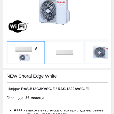
NEW Shorai Edge White
Шифра:
RAS-B13G3KVSG-E / RAS-13J2AVSG-E1
Гаранција:
36 месеци
A+++
највисока енергетска класа при ладење/греење