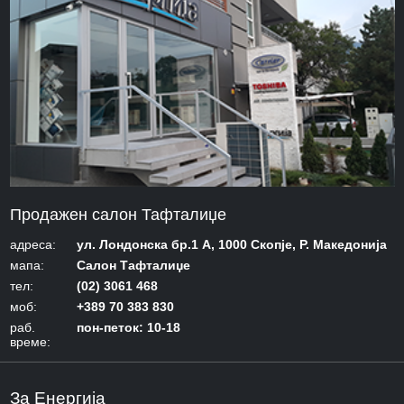
Продажен салон Тафталиџе
адреса:
ул. Лондонска бр.1 А, 1000 Скопје, Р. Македонија
мапа:
Салон Тафталиџе
тел:
(02) 3061 468
моб:
+389 70 383 830
раб.
пон-петок: 10-18
време:
За Енергија