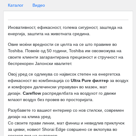
Каталог
Видео
Иновативност, ефикасност, голема сигурност, заштеда на
енергија, заштита на животната средина.
Овие моќни вредности се целта на се што правиме во
Toshiba. Повеќе од 50 години, Toshiba им овозможува на
своите клиенти загарантирана прецизност и стручност на
беспрекорен Јапонски квалитет.
Овој уред се одликува со највисок степен на енергетска
ефикасност во комбинација со
Ultra Pure филтер
за воздух
и комфорен далечински управувач во мазен, мат
дизајн.
Careflow
распределбата на воздухот го движи
млазот воздух без провев во просторијата.
Разубавете го вашиот ентериер со нов стилски, современ
дизајн на клима уред.
Со своите прави линии, мат финиш и невидлив приклучок
за цевки, новиот Shorai Edge совршено се вклопува во
секаков вид на ентериер.