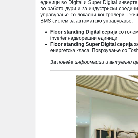
единици во Digital и Super Digital инве
во работа дури и за индустриски средин
управување со локални контролери - жич
BMS систем за автоматско управување.
Floor standing Digital серија
со голе
inverter надворешни единици.
Floor standing Super Digital серија
з
енергетска класа. Поврзување со Tosh
За повеќе информации и актуелни ц