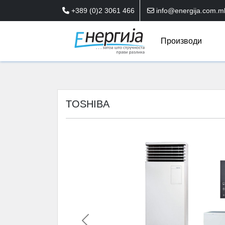
+389 (0)2 3061 466
info@energija.com.m
Производи
TOSHIBA