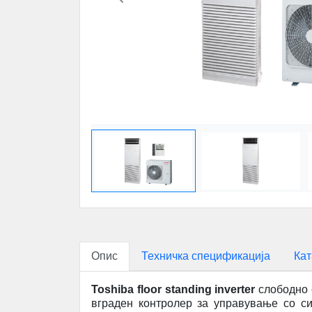
Previous
Опис
Техничка спецификација
Кат
Toshiba floor standing inverter
слободно с
вграден контролер за управување со с