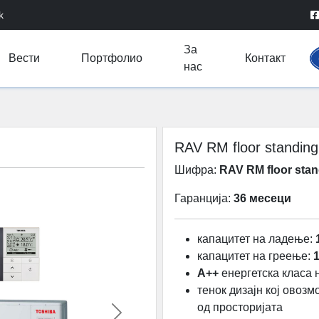
k
За
Вести
Портфолио
Контакт
нас
RAV RM floor standing
Шифра:
RAV RM floor sta
Гаранција:
36 месеци
капацитет на ладење:
капацитет на греење:
1
А++
енергетскa класa
тенок дизајн кој овоз
од просторијата