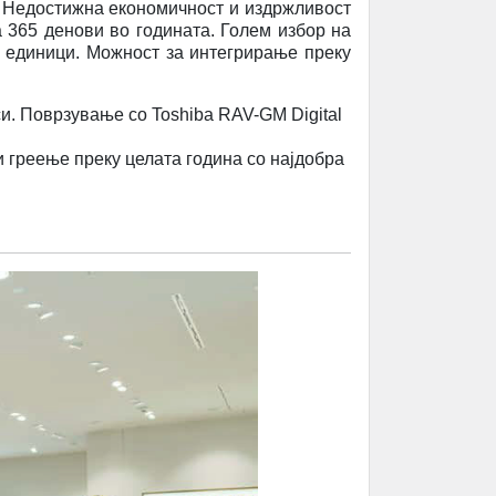
и. Недостижна економичност и издржливост
 365 денови во годината. Голем избор на
е единици. Можност за интегрирање преку
и. Поврзување со Toshiba RAV-GM Digital
и греење преку целата година со најдобра