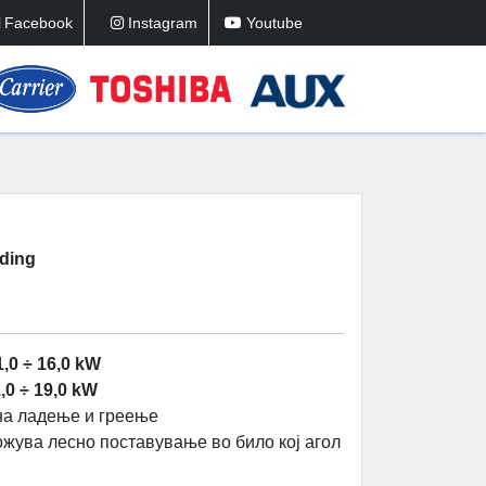
Facebook
Instagram
Youtube
nding
1,0 ÷ 16,0 kW
,0 ÷ 19,0 kW
 на ладење и греење
можува лесно поставување во било кој агол