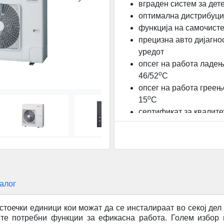
Next
вграден систем за дет
оптимална дистрибуциј
функција на самочист
прецизна авто дијагно
уредот
опсег на работа ладењ
o
46/52
C
опсег на работа греењ
o
15
C
сертификат за квалите
гаранција 36 месеци
алог
тоечки единици кои можат да се инсталираат во секој дел 
ите потребни функции за ефикасна работа. Голем избор