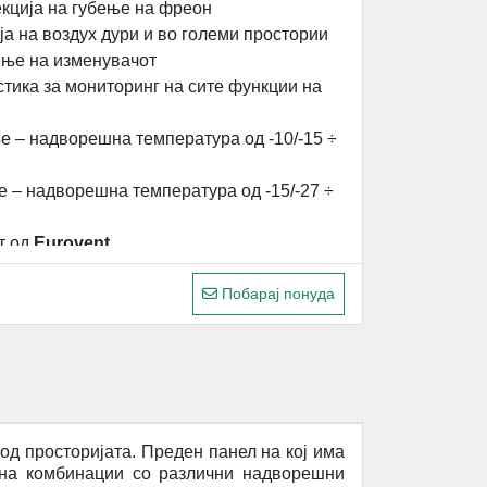
екција на губење на фреон
а на воздух дури и во големи простории
ење на изменувачот
стика за мониторинг на сите функции на
е – надворешна температура од -10/-15 ÷
е – надворешна температура од -15/-27 ÷
т од
Eurovent
Побарај понуда
од просторијата. Преден панел на кој има
 на комбинации со различни надворешни