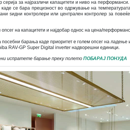
ртер серија за најразличи капацитети и ниво на перформанс
и каде се бара прецизност во одржување на температурата
ани ѕидни контролери или централен контролер за повеќ
м опсег на капацитети и најдобар однос на цена/перформанс
а посебни барања каде приоритет е голем опсег на ладење 
iba RAV-GP Super Digital inverter надворешни единици.
ени испратете барање преку полето 
ПОБАРАЈ ПОНУДА