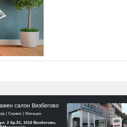
ажен салон Визбегово
ја | Сервис | Mагацин
:
ул. 2 бр.51, 1010 Визбегово,
Р.Македонија