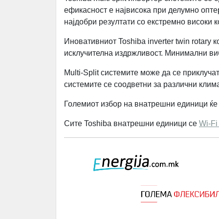
ефикасност е највисока при делумно оптер
најдобри резултати со екстремно високи 
Иновативниот Toshiba inverter twin rotary
исклучителна издржливост. Минимални ви
Multi-Split системите може да се приклуч
системите се соодветни за различни клима
Големиот избор на внатрешни единици ќе 
Сите Toshiba внатрешни единици се
Wi-Fi