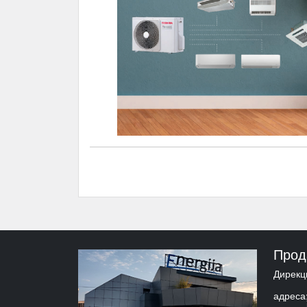
Прод
Дирекци
адреса