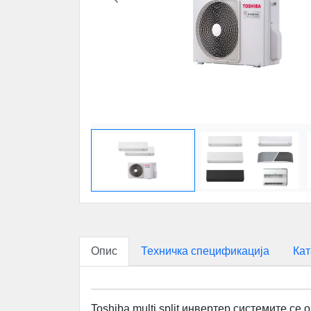
Previous
Опис
Техничка спецификација
Кат
Toshiba multi split инвертер системите се 