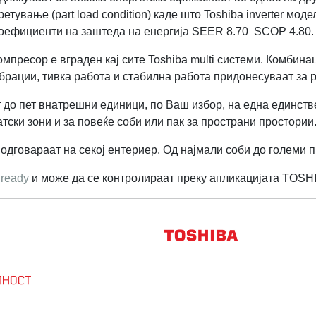
етување (part load condition) каде што Toshiba inverter мо
коефициенти на заштеда на енергија SEER 8.70 SCOP 4.80.
 компресор е вграден кај сите Toshiba multi системи. Комби
брации, тивка работа и стабилна работа придонесуваат за
ат до пет внатрешни единици, по Ваш избор, на една единств
тски зони и за повеќе соби или пак за пространи простории
одговараат на секој ентериер. Од најмали соби до големи п
 ready
и може да се контролираат преку апликацијата TOSH