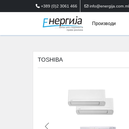
+389 (0)2 3061 466
info@energija.com.m
Производи
TOSHIBA