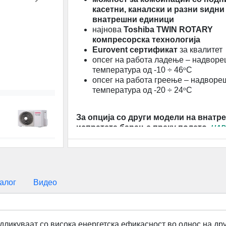
Next
касетни, каналски и разни ѕидни
внатрешни единици
најнова
Toshiba
TWIN ROTARY
компресорска технологија
Eurovent сертификат
за квалитет
опсег на работа ладење – надвор
температура од -10 ÷ 46
o
C
опсег на работа греење – надворе
температура од -20 ÷ 24
o
C
За опција со други модели на внатр
испратете барање преку полето
НАР
алог
Видео
одликуваат со висока енергетска ефикасност во однос на друг