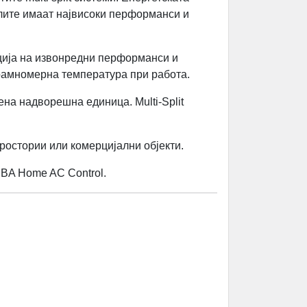
делите имаат највисоки перформанси и
нација на извонредни перформанси и
 рамномерна температура при работа.
ена надворешна единица. Multi-Split
.
ростории или комерцијални објекти.
IBA Home AC Control.