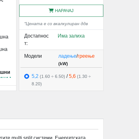
НАРАЧАЈ
*Цената е со вкалкулиран ддв
Достапнос
Има залиха
ешна
т:
шна
Модели
ладење
/
греење
(kW)
ешни единици 
5,2
/
5,6
(1.60 ÷ 6.50)
(1.30 ÷
АЧАЈ
8.20)
ите multi split системи. Енергетската