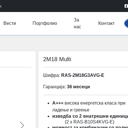
k
За
Вести
Портфолио
Контакт
нас
2M18 Multi
Шифра:
RAS-2M18G3AVG-E
Гаранција:
36 месеци
A+++
висока енергетска класа при
ладење и греење
изведба со 2 внатрешни еди
(2 x RAS-B10S4KVG-E)
можност за комбинации со подн