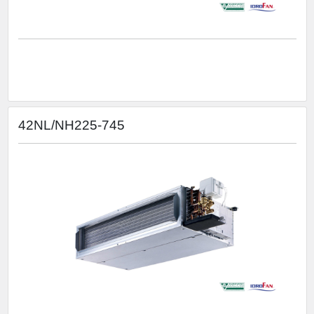
42NL/NH225-745