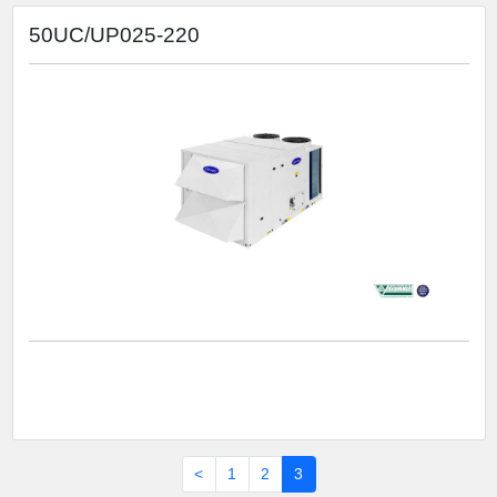
50UC/UP025-220
<
1
2
3