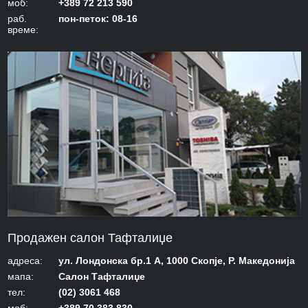
моб:
+389 72 213 590
раб.
пон-петок: 08-16
време:
Продажен салон Тафталиџе
адреса:
ул. Лондонска бр.1 А, 1000 Скопје, Р. Македонија
мапа:
Салон Тафталиџе
тел:
(02) 3061 468