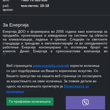
моб:
+389 70 383 830
раб.
пон-петок: 10-18
време:
За Енергија
Енергија ДОО е формирана во 2005 година како компанија за
продажба, проектирање и изведување на системи од областа
на климатизација, ладење и греење. Следејќи ги светските
стандарди и трендови и имплементирајќи ги во секојдневното
работење Енергија континуирано го зголемува бројот на
клиенти. Денес Енергија е препознатлива компанија во
Македонија која асоцира на стручност, квалитет,
професионалност и ефикасност.
Веб страницата
www.energija.com.mk
користи колачиња
со цел подобрување на Вашето корисничко искуство. Со
Вашето присуство на нашата веб страница се согласувате
за користењето на овие колачиња. За повеќе детали во
однос на колачињата прочитајте ја
Политиката за
Copyright ©Енергија, 2026 година.
Изработено од
колачиња
Сите права се задржани.
Македонски Бизнис
Ги прифаќам колачињата
Системи